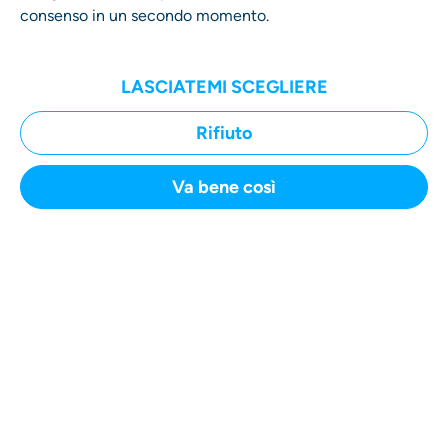
consenso in un secondo momento.
LASCIATEMI SCEGLIERE
Rifiuto
Homepage
Invia un reclamo
Va bene così
Come funziona
I tuoi vantaggi
INVIA UN RECLAMO
Chi siamo
Advisory Board
FAQ
Rapporto sulla Trasparenza
Termini e condizioni