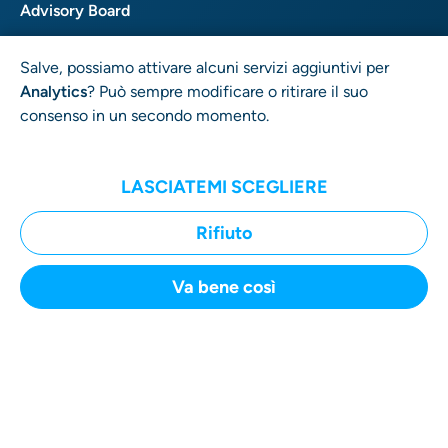
Advisory Board
FAQ
Salve, possiamo attivare alcuni servizi aggiuntivi per
Rapporto sulla Trasparenza
Analytics
? Può sempre modificare o ritirare il suo
consenso in un secondo momento.
Termini e condizioni
Privacy
LASCIATEMI SCEGLIERE
Contatti
Rifiuto
Va bene così
INVIA UN RECLAMO
User Rights GmbH
Wrangelstr. 4 • 10997 Berlin