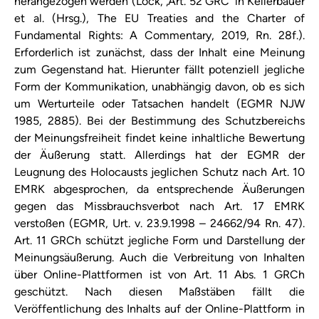
herangezogen werden (Lock, ‚Art. 52 GRC‘ in Kellerbauer
et al. (Hrsg.), The EU Treaties and the Charter of
Fundamental Rights: A Commentary, 2019, Rn. 28f.).
Erforderlich ist zunächst, dass der Inhalt eine Meinung
zum Gegenstand hat. Hierunter fällt potenziell jegliche
Form der Kommunikation, unabhängig davon, ob es sich
um Werturteile oder Tatsachen handelt (EGMR NJW
1985, 2885). Bei der Bestimmung des Schutzbereichs
der Meinungsfreiheit findet keine inhaltliche Bewertung
der Äußerung statt. Allerdings hat der EGMR der
Leugnung des Holocausts jeglichen Schutz nach Art. 10
EMRK abgesprochen, da entsprechende Äußerungen
gegen das Missbrauchsverbot nach Art. 17 EMRK
verstoßen (EGMR, Urt. v. 23.9.1998 – 24662/94 Rn. 47).
Art. 11 GRCh schützt jegliche Form und Darstellung der
Meinungsäußerung. Auch die Verbreitung von Inhalten
über Online-Plattformen ist von Art. 11 Abs. 1 GRCh
geschützt. Nach diesen Maßstäben fällt die
Veröffentlichung des Inhalts auf der Online-Plattform in