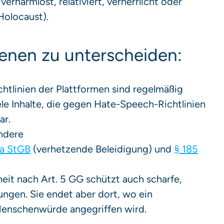
rharmlost, relativiert, verherrlicht oder
Holocaust).
benen zu unterscheiden:
htlinien der Plattformen sind regelmäßig
iele Inhalte, die gegen Hate-Speech-Richtlinien
ar.
ondere
2a StGB
(verhetzende Beleidigung) und
§ 185
heit nach Art. 5 GG schützt auch scharfe,
ngen. Sie endet aber dort, wo ein
e Menschenwürde angegriffen wird.