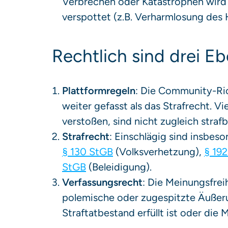
Verbrechen oder Katastrophen wird ve
verspottet (z.B. Verharmlosung des 
Rechtlich sind drei E
Plattformregeln
: Die Community-Ric
weiter gefasst als das Strafrecht. V
verstoßen, sind nicht zugleich strafb
Strafrecht
: Einschlägig sind insbes
§ 130 StGB
(Volksverhetzung),
§ 19
StGB
(Beleidigung).
Verfassungsrecht
: Die Meinungsfrei
polemische oder zugespitzte Äußeru
Straftatbestand erfüllt ist oder di