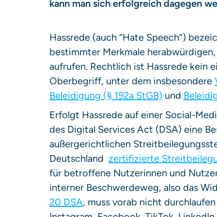
kann man sich erfolgreich dagegen w
Hassrede (auch “Hate Speech”) bezeic
bestimmter Merkmale herabwürdigen, 
aufrufen. Rechtlich ist Hassrede kein 
Oberbegriff, unter dem insbesondere
Beleidigung (§ 192a StGB)
und
Beleidi
Erfolgt Hassrede auf einer Social-Med
des Digital Services Act (DSA) eine Be
außergerichtlichen Streitbeilegungsstel
Deutschland
zertifizierte Streitbeile
für betroffene Nutzerinnen und Nutzer 
interner Beschwerdeweg, also das Wid
20 DSA
, muss vorab nicht durchlaufe
Instagram, Facebook, TikTok, LinkedIn 