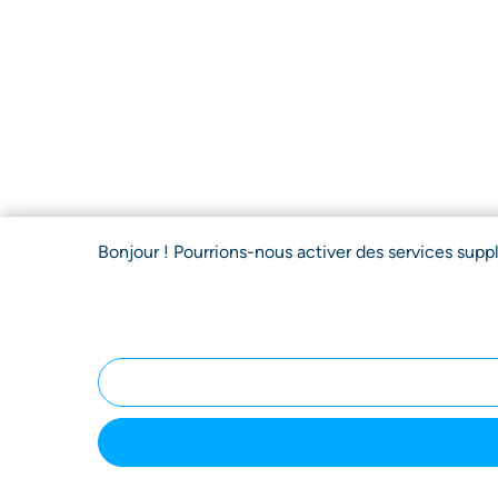
Bonjour ! Pourrions-nous activer des services sup
Accueil
Votre
Notre
Vo
Démarche
Procédure
Av