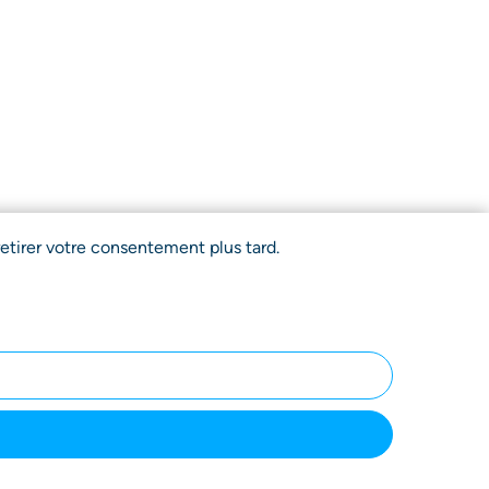
etirer votre consentement plus tard.
CGU
Politique de
Mentions
ce
confidentialité
légales