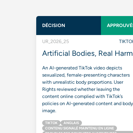
DÉCISION
APPROUVÉ
UR_2026_25
TIKTO
Artificial Bodies, Real Harm
An AI-generated TikTok video depicts
sexualized, female-presenting characters
with unrealistic body proportions. User
Rights reviewed whether leaving the
content online complied with TikTok’s
policies on AI-generated content and body
image.
TIKTOK
ANGLAIS
CONTENU SIGNALÉ MAINTENU EN LIGNE