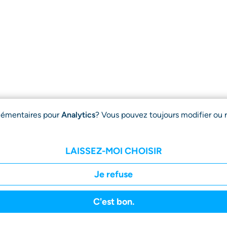
plémentaires pour
Analytics
? Vous pouvez toujours modifier ou r
LAISSEZ-MOI CHOISIR
Je refuse
s
À
Advisory
FAQ
Rapport de
antages
propos
Board
Transparen
C'est bon.
de
User