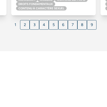
DROITS FONDAMENTAUX
CONTENU À CARACTÈRE SEXUEL
1
2
3
4
5
6
7
8
9