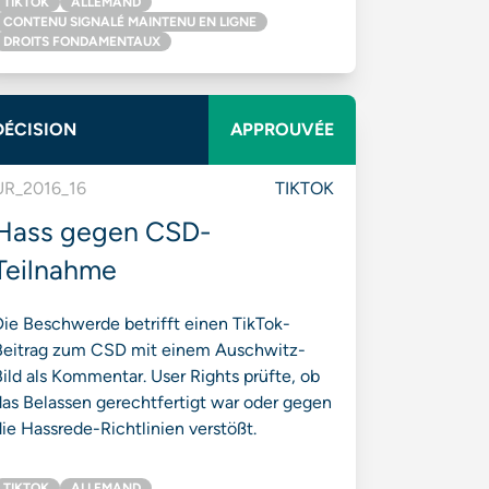
TIKTOK
ALLEMAND
CONTENU SIGNALÉ MAINTENU EN LIGNE
DROITS FONDAMENTAUX
DÉCISION
APPROUVÉE
UR_2016_16
TIKTOK
Hass gegen CSD-
Teilnahme
Die Beschwerde betrifft einen TikTok-
Beitrag zum CSD mit einem Auschwitz-
ild als Kommentar. User Rights prüfte, ob
das Belassen gerechtfertigt war oder gegen
ie Hassrede-Richtlinien verstößt.
TIKTOK
ALLEMAND