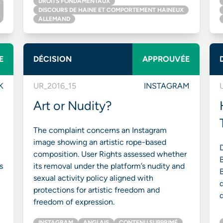
DROITS FONDAMENTAUX
DISCOURS DE HAINE ET COMPORTEMENT HAINEUX
ALLEMAND
E
DÉCISION
APPROUVÉE
K
UR_2016_15
INSTAGRAM
Art or Nudity?
The complaint concerns an Instagram
image showing an artistic rope-based
composition. User Rights assessed whether
s
its removal under the platform’s nudity and
B
sexual activity policy aligned with
protections for artistic freedom and
d
freedom of expression.
INSTAGRAM
ANGLAIS
CONTENU SUPPRIMÉ