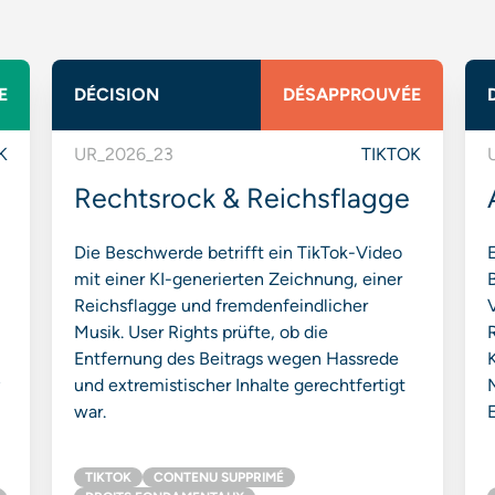
E
DÉCISION
DÉSAPPROUVÉE
K
UR_2026_23
TIKTOK
Rechtsrock & Reichsflagge
Die Beschwerde betrifft ein TikTok-Video
mit einer KI-generierten Zeichnung, einer
Reichsflagge und fremdenfeindlicher
Musik. User Rights prüfte, ob die
R
Entfernung des Beitrags wegen Hassrede
K
und extremistischer Inhalte gerechtfertigt
war.
E
TIKTOK
CONTENU SUPPRIMÉ