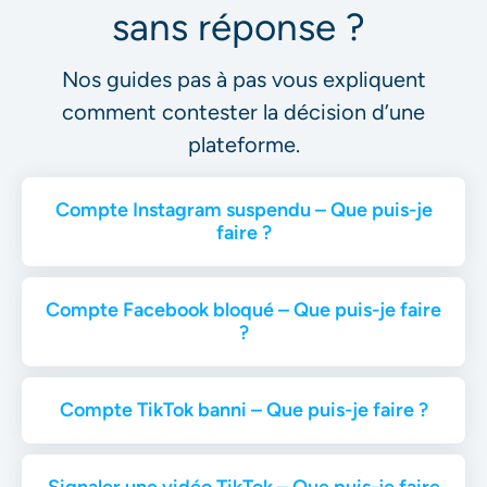
examinons actuellement les plaintes
sans réponse ?
impliquant Instagram, Facebook, TikTok,
LinkedIn et Pinterest. Si votre cas
Nos guides pas à pas vous expliquent
concerne une autre plateforme (par
comment contester la décision d’une
exemple YouTube), il n’entre pour le
plateforme.
moment pas dans notre champs de
compétence.
Compte Instagram suspendu – Que puis-je
Langue non couverte (à date)
Le contenu
faire ?
restreint ou signalé doit être en anglais,
allemand, français ou italien.
Compte Facebook bloqué – Que puis-je faire
?
Compte TikTok banni – Que puis-je faire ?