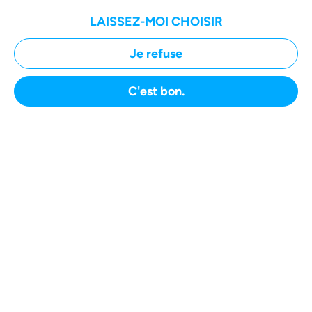
Nous traitons les litiges concernant ces
LAISSEZ-MOI CHOISIR
plateformes
Je refuse
C'est bon.
DÉPOSER VOTRE DOSSIER
Accueil
Votre Démarche
Notre Procédure
Vos Avantages
À propos de User Rights
Advisory Board