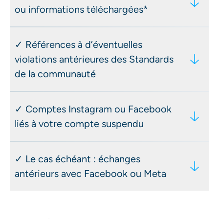
ou informations téléchargées*
Doit inclure :
Incluant :
la date de la suspension
✓ Références à d’éventuelles
le type de mesure (suspension
nombre d’abonnés
violations antérieures des Standards
temporaire ou définitive)
contenus publiés
de la communauté
la durée de la suspension (le cas
identifiant du compte (@nom)
échéant)
📍 Facebook – Statut du compte
✓ Comptes Instagram ou Facebook
la violation alléguée des Standards de
liés à votre compte suspendu
la communauté
le nom d’utilisateur du compte
📍 Meta – Espace Comptes
concerné
✓ Le cas échéant : échanges
le cas échéant, les références à
antérieurs avec Facebook ou Meta
d’éventuelles violations antérieures
e-mails
formulaires de contact