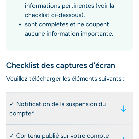
informations pertinentes (voir la
checklist ci-dessous),
sont complètes et ne coupent
aucune information importante.
Checklist des captures d’écran
Veuillez télécharger les éléments suivants :
✓ Notification de la suspension du
compte*
📍 Facebook Statut du compte our E-
✓ Contenu publié sur votre compte
Mail de Meta Support