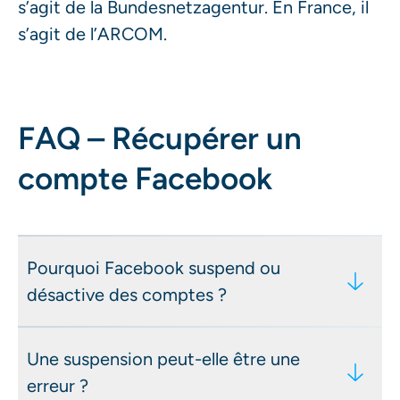
s’agit de la Bundesnetzagentur. En France, il
s’agit de l’ARCOM.
FAQ – Récupérer un
compte Facebook
Pourquoi Facebook suspend ou
désactive des comptes ?
La suspension d'un compte Facebook
Une suspension peut-elle être une
dépend de deux facteurs : la gravité et
erreur ?
la fréquence des violations des