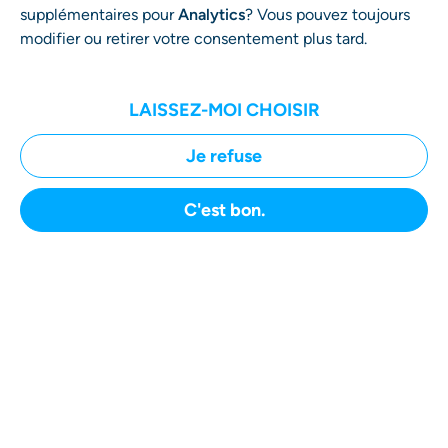
Vos Avantages
supplémentaires pour
Analytics
? Vous pouvez toujours
modifier ou retirer votre consentement plus tard.
À propos de User Rights
Advisory Board
LAISSEZ-MOI CHOISIR
FAQ
Rapport de Transparence
Je refuse
CGU
C'est bon.
Politique de confidentialité
Mentions légales
DÉPOSER VOTRE DOSSIER
User Rights GmbH