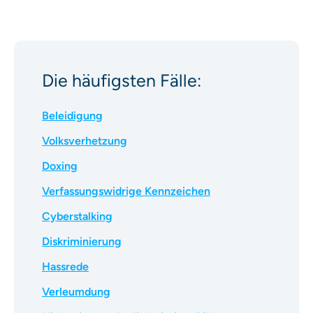
Plattformmeldung und gegebenenfalls
Strafanzeige bleiben aber möglich und
sind bei akuter Gefahr geboten.
Die häufigsten Fälle:
Beleidigung
Volksverhetzung
Doxing
Verfassungswidrige Kennzeichen
Cyberstalking
Diskriminierung
Hassrede
Verleumdung